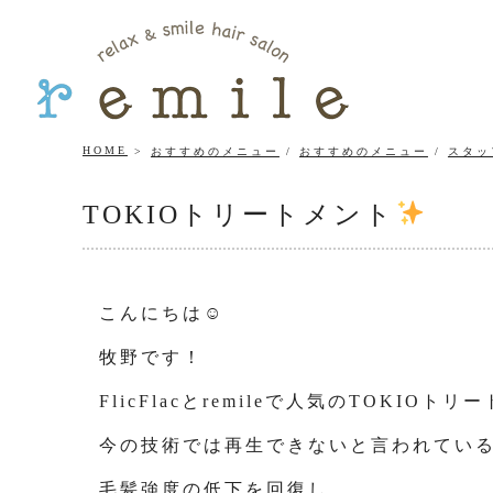
HOME
おすすめのメニュー
/
おすすめのメニュー
/
スタッ
TOKIOトリートメント
こんにちは☺
牧野です！
FlicFlacとremileで人気のTOKI
今の技術では再生できないと言われてい
毛髪強度の低下を回復し