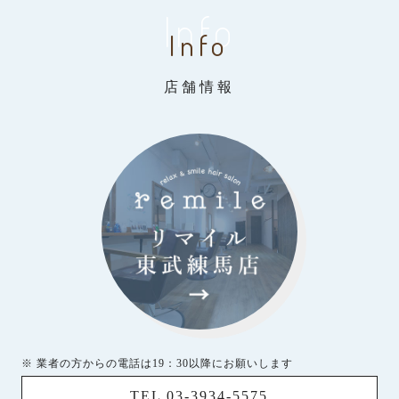
Info
Info
店舗情報
※ 業者の方からの電話は19：30以降にお願いします
TEL 03-3934-5575