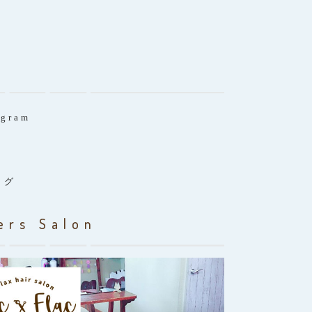
agram
ログ
ers Salon