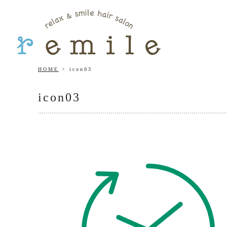
HOME
icon03
icon03