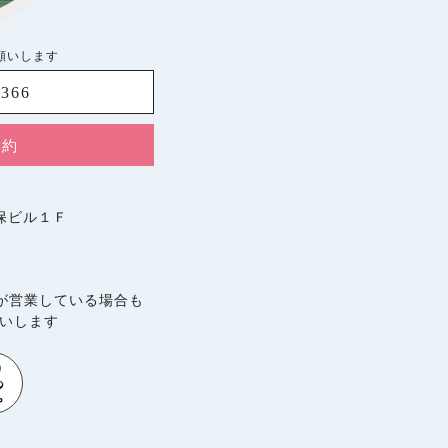
お願いします
8366
予約
久保ビル１Ｆ
が営業している場合も
願いします