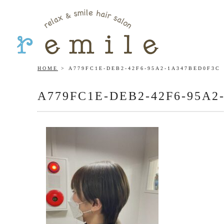
HOME
A779FC1E-DEB2-42F6-95A2-1A347BED0F3C
A779FC1E-DEB2-42F6-95A2