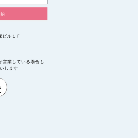
予約
久保ビル１Ｆ
が営業している場合も
願いします