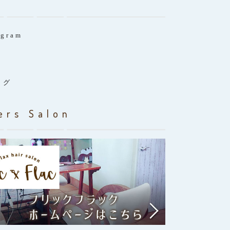
agram
ログ
ers Salon