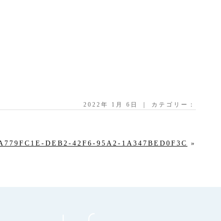
2022年 1月 6日 ｜ カテゴリー：
A779FC1E-DEB2-42F6-95A2-1A347BED0F3C
»