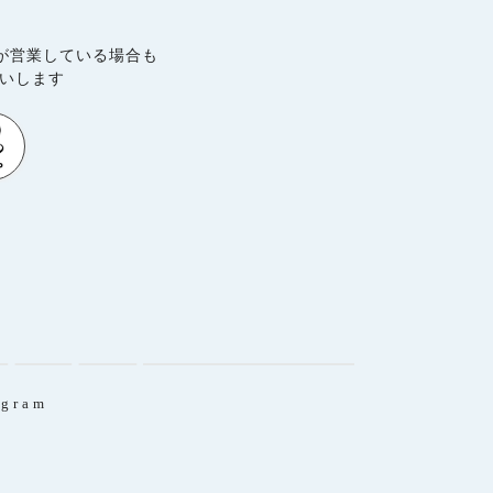
が営業している場合も
願いします
agram