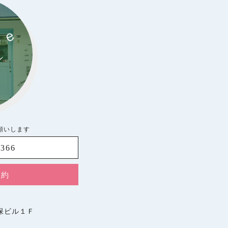
お願いします
8366
予約
久保ビル１Ｆ