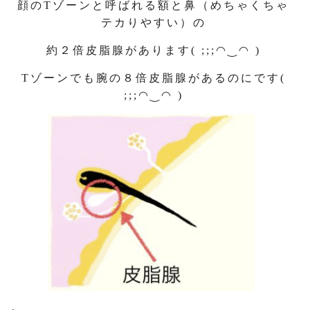
顔のTゾーンと呼ばれる額と鼻（めちゃくちゃ
テカりやすい）の
約２倍皮脂腺があります( ;;;◠‿◠ )
Tゾーンでも腕の８倍皮脂腺があるのにです(
;;;◠‿◠ )
.