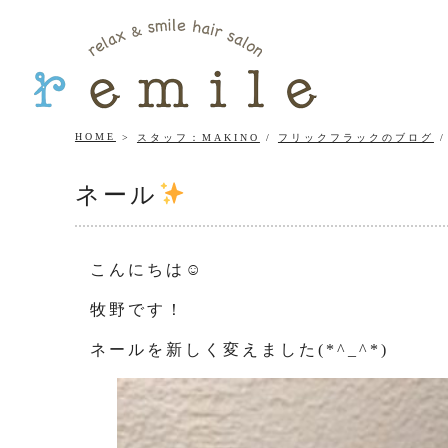
HOME
スタッフ：MAKINO
/
フリックフラックのブログ
ネール
こんにちは☺
牧野です！
ネールを新しく変えました(*^_^*)