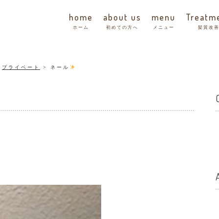
home
about us
menu
Treatm
ホーム
初めての方へ
メニュー
髪質改
/
プライベート
ネール