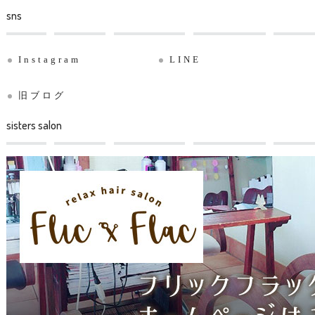
sns
Instagram
LINE
旧ブログ
sisters salon