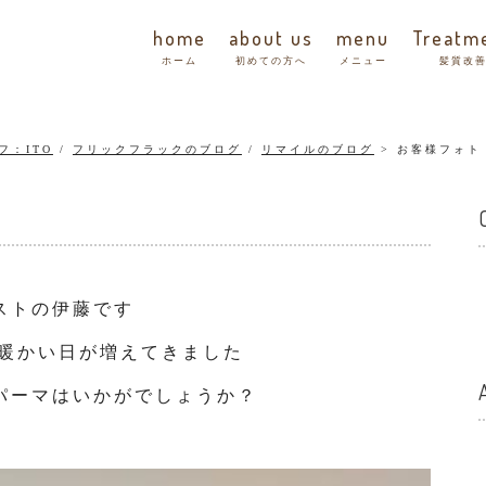
home
about us
menu
Treatm
ホーム
初めての方へ
メニュー
髪質改
フ：ITO
/
フリックフラックのブログ
/
リマイルのブログ
お客様フォト
ストの伊藤です
つ暖かい日が増えてきました
パーマはいかがでしょうか？