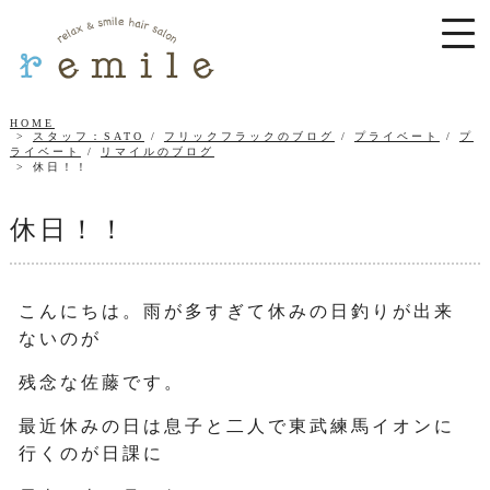
HOME
スタッフ：SATO
/
フリックフラックのブログ
/
プライベート
/
プ
ライベート
/
リマイルのブログ
休日！！
休日！！
こんにちは。雨が多すぎて休みの日釣りが出来
ないのが
残念な佐藤です。
最近休みの日は息子と二人で東武練馬イオンに
行くのが日課に