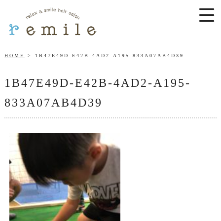
HOME
1B47E49D-E42B-4AD2-A195-833A07AB4D39
1B47E49D-E42B-4AD2-A195-
833A07AB4D39