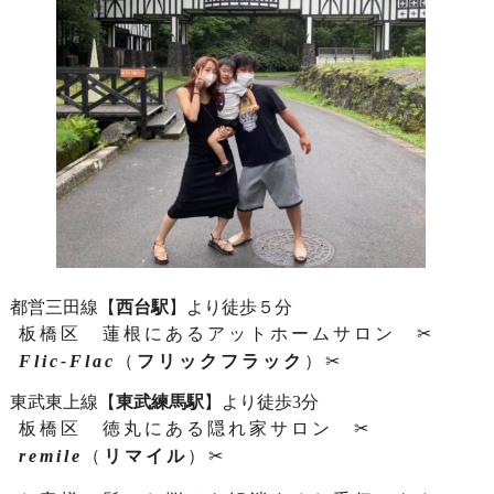
都営三田線【
西台駅
】より徒歩５分
板橋区 蓮根にあるアットホームサロン ✂
Flic-Flac
（
フリックフラック
）✂
東武東上線【
東武練馬駅
】より徒歩3分
板橋区 徳丸にある隠れ家サロン ✂
remile
（
リマイル
）✂