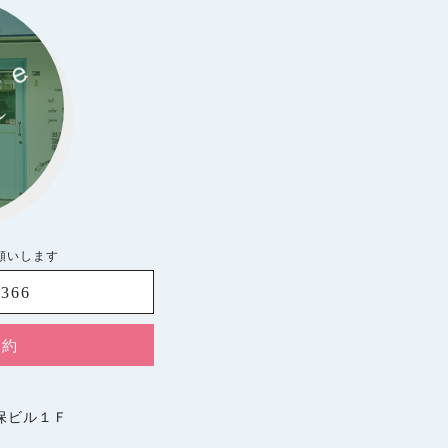
お願いします
8366
予約
久保ビル１Ｆ