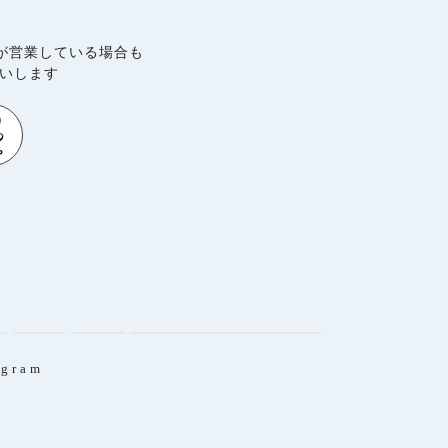
が営業している場合も
願いします
agram