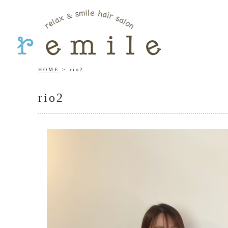
HOME
rio2
rio2