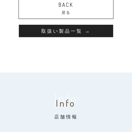
BACK
戻る
取扱い製品一覧 →
Info
Info
店舗情報