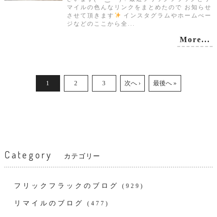
マイルの色んなリンクをまとめたので お知らせ
させて頂きます
インスタグラムやホームぺー
ジなどのここから全...
More...
1
2
3
次へ ›
最後へ »
Category
カテゴリー
フリックフラックのブログ
(929)
リマイルのブログ
(477)