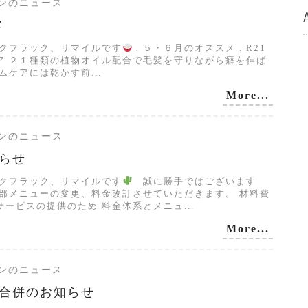
サロンのニュース
メ
ックフラック、リマイルです
. ５・６月のオススメ . R21
ア ２１種類の植物オイル配合で毛髪を守りながら癖を伸ば
ムケアには乾かす前...
More...
サロンのニュース
らせ
ックフラック、リマイルです
誠に勝手ではございます
一部メニューの変更、料金改訂させていただきます。 材料費
ービスの提供のため 料金体系とメニュ...
More...
サロンのニュース
合併のお知らせ