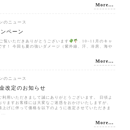
More...
サロンのニュース
ャンペーン
グご覧いただきありがとうございます
. 10~11月のキャ
です！ 今回も夏の強いダメージ（紫外線、汗、冷房、海や
More...
サロンのニュース
金改定のお知らせ
ご利用いただきまして誠にありがとうございます。 日頃よ
おりますお客様には大変なご迷惑をおかけいたしますが、
値上げに伴って価格を以下のように改定させていただきま
..
More...