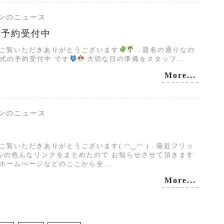
サロンのニュース
式予約受付中
グご覧いただきありがとうございます
⁡. 題名の通りなの
人式の予約受付中 です
大切な日の準備をスタッフ...
More...
サロンのニュース
ご覧いただきありがとうございます( ◠‿◠ ) . 最近フリッ
ルの色んなリンクをまとめたので お知らせさせて頂きます
ームぺージなどのここから全...
More...