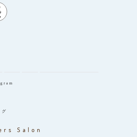
agram
ログ
ers Salon