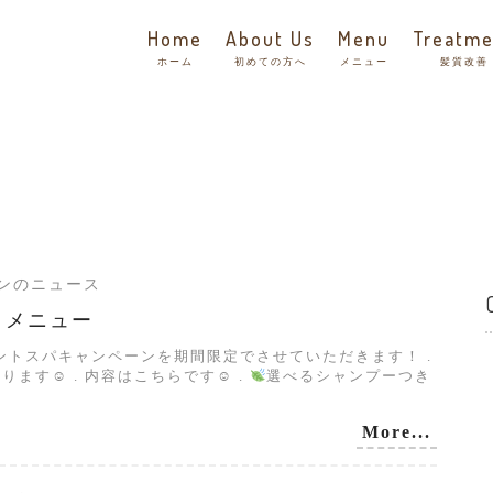
Home
About Us
Menu
Treatme
ホーム
初めての方へ
メニュー
髪質改善
サロンのニュース
スメメニュー
ントスパキャンペーンを期間限定でさせていただきます！ .
ます☺︎ . 内容はこちらです☺ .
選べるシャンプーつき
More...