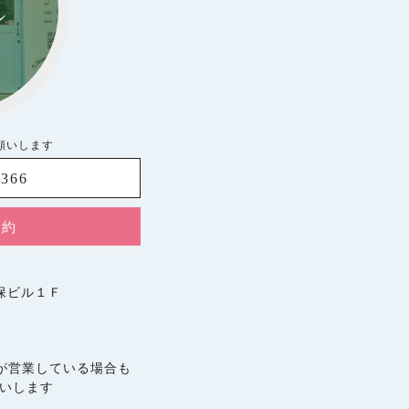
お願いします
8366
予約
久保ビル１Ｆ
が営業している場合も
願いします