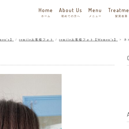
Home
About Us
Menu
Treatme
ホーム
初めての方へ
メニュー
髪質改善
men's】
/
remileお客様フォト
/
remileお客様フォト【Women’s】
ネ