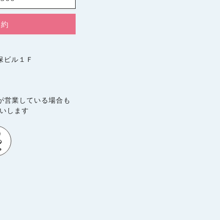
予約
久保ビル１Ｆ
が営業している場合も
願いします