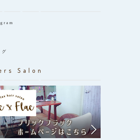
agram
ログ
ers Salon