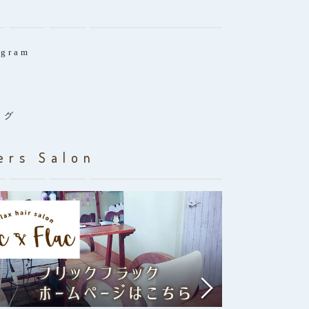
agram
ログ
ers Salon