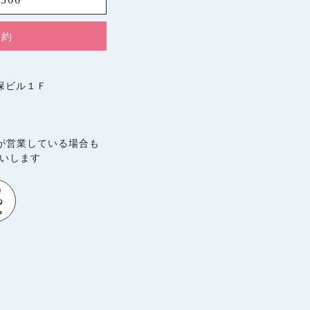
予約
久保ビル１Ｆ
が営業している場合も
願いします