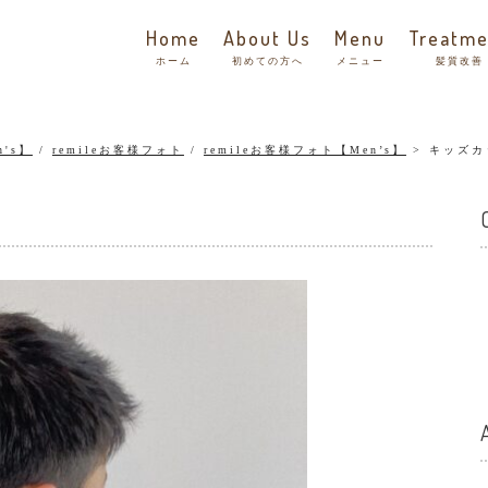
Home
About Us
Menu
Treatme
ホーム
初めての方へ
メニュー
髪質改善
n's】
/
remileお客様フォト
/
remileお客様フォト【Men’s】
キッズカ