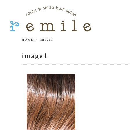
HOME
image1
image1