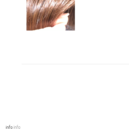
info
info