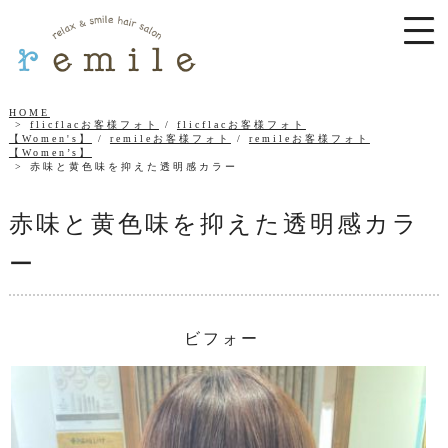
HOME
flicflacお客様フォト
/
flicflacお客様フォト
【Women's】
/
remileお客様フォト
/
remileお客様フォト
【Women’s】
赤味と黄色味を抑えた透明感カラー
赤味と黄色味を抑えた透明感カラ
ー
ビフォー