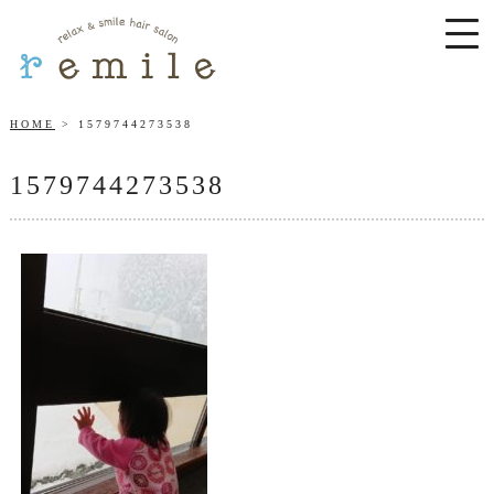
HOME
1579744273538
1579744273538