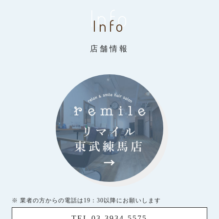
Info
Info
店舗情報
※ 業者の方からの電話は19：30以降にお願いします
TEL 03-3934-5575