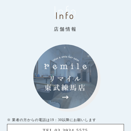
Info
Info
店舗情報
※ 業者の方からの電話は19：30以降にお願いします
TEL 03-3934-5575