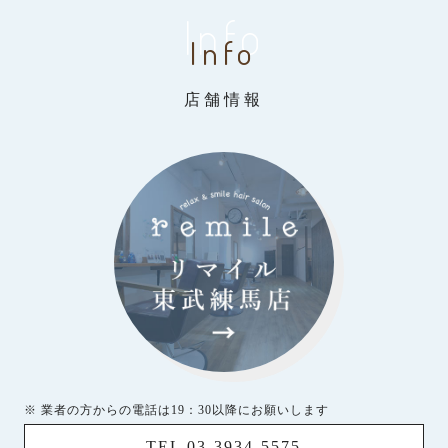
Info
Info
店舗情報
※ 業者の方からの電話は19：30以降にお願いします
TEL 03-3934-5575