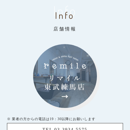
Info
Info
店舗情報
※ 業者の方からの電話は19：30以降にお願いします
TEL 03-3934-5575