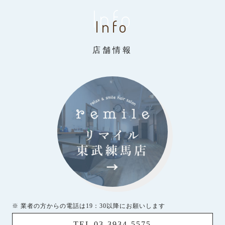
Info
Info
店舗情報
※ 業者の方からの電話は19：30以降にお願いします
TEL 03-3934-5575