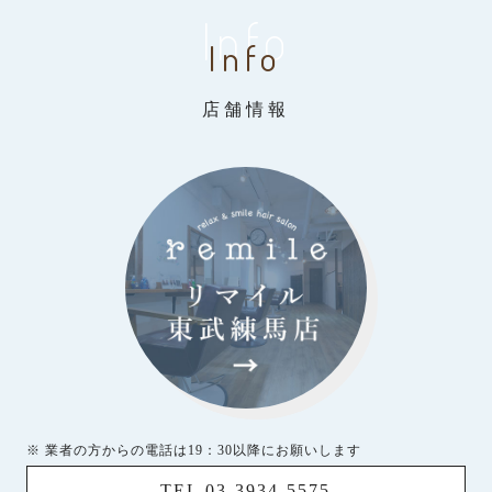
Info
Info
店舗情報
※ 業者の方からの電話は19：30以降にお願いします
TEL 03-3934-5575