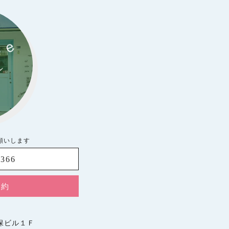
お願いします
8366
予約
久保ビル１Ｆ