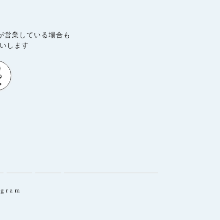
が営業している場合も
願いします
agram