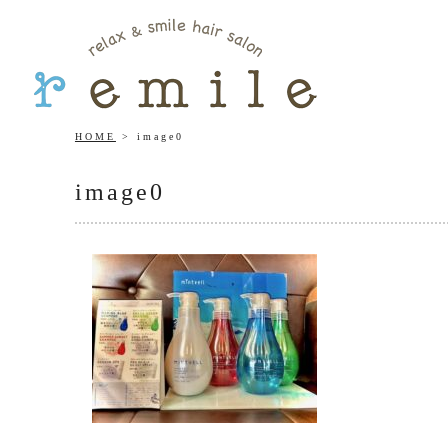
HOME
image0
image0